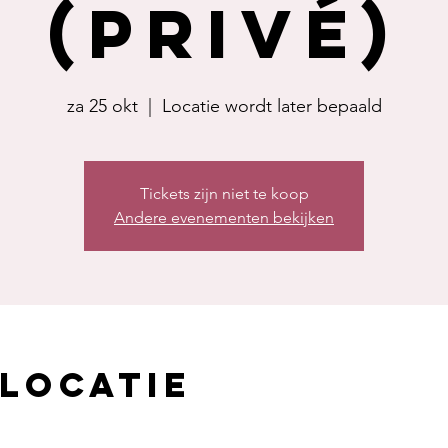
(privé)
za 25 okt
  |  
Locatie wordt later bepaald
Tickets zijn niet te koop
Andere evenementen bekijken
 locatie