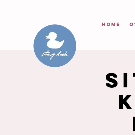
HOME
O
S
K