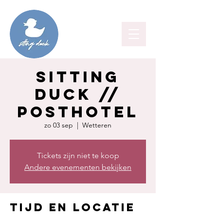
Sitting
Duck //
Posthotel
zo 03 sep
  |  
Wetteren
Tickets zijn niet te koop
Andere evenementen bekijken
Tijd en locatie